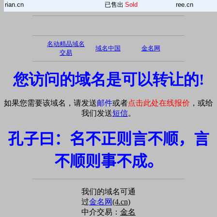
rian.cn
已售出
Sold
ree.cn
名动精品域名
域名中国
金名网
交易
您访问的域名是可以转让的!
如果您需要该域名，请发送
邮件
或者
点击此处在线报价
，或给
我们发送
短信
。
孔子曰：名不正则言不顺，言
不顺则事不成。
我们的域名可通
过
金名网
(4.cn)
中介交易：
金名