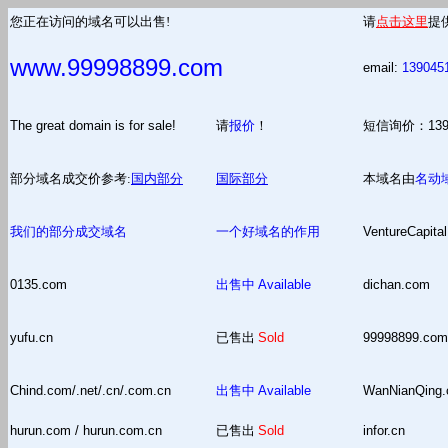
您正在访问的域名可以出售!
请
点击这里
提
www.99998899.com
email:
139045
The great domain is for sale!
请
报价
！
短信询价：13
部分域名成交价参考:
国内部分
国际部分
本域名由
名动
我们的部分成交域名
一个好域名的作用
VentureCapital
0135.com
出售中
Available
dichan.com
yufu.cn
已售出
Sold
99998899.com
Chind.com/.net/.cn/.com.cn
出售中
Available
WanNianQing
hurun.com / hurun.com.cn
已售出
Sold
infor.cn